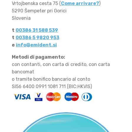
Vrtojbenska cesta 75 (
Come arrivare?
)
5290 Šempeter pri Gorici
Slovenia
t
00386 31 588 539
t
00386 5 9820 953
e
info@emident.si
Metodi di pagamento:
con contanti, con carta di credito, con carta
bancomat
o tramite bonifico bancario al conto
SI56 6400 0991 1081 711 (BIC:HKVIS)