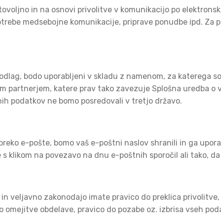
ovoljno in na osnovi privolitve v komunikacijo po elektrons
otrebe medsebojne komunikacije, priprave ponudbe ipd. Za p
odlag, bodo uporabljeni v skladu z namenom, za katerega so b
 partnerjem, katere prav tako zavezuje Splošna uredba o va
nih podatkov ne bomo posredovali v tretjo državo.
e preko e-pošte, bomo vaš e-poštni naslov shranili in ga upora
e s klikom na povezavo na dnu e-poštnih sporočil ali tako, d
in veljavno zakonodajo imate pravico do preklica privolitve,
o omejitve obdelave, pravico do pozabe oz. izbrisa vseh pod