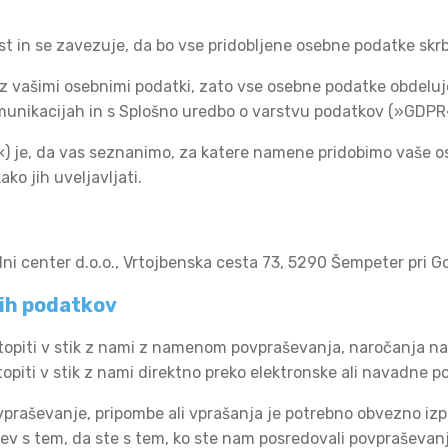
t in se zavezuje, da bo vse pridobljene osebne podatke skrb
z vašimi osebnimi podatki, zato vse osebne podatke obdelu
munikacijah in s Splošno uredbo o varstvu podatkov (»GDPR
«) je, da vas seznanimo, za katere namene pridobimo vaše o
ako jih uveljavljati.
i center d.o.o., Vrtojbenska cesta 73, 5290 Šempeter pri Gor
ih podatkov
topiti v stik z nami z namenom povpraševanja, naročanja na
opiti v stik z nami direktno preko elektronske ali navadne p
ševanje, pripombe ali vprašanja je potrebno obvezno izpolniti
itev s tem, da ste s tem, ko ste nam posredovali povpraševa