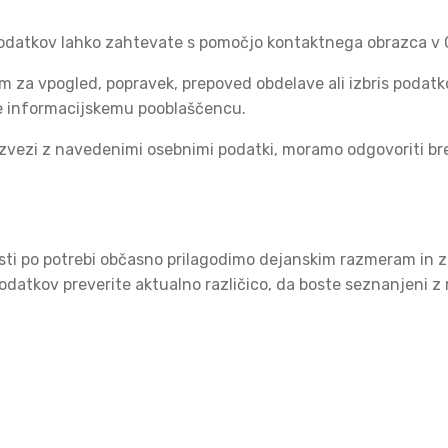
podatkov lahko zahtevate s pomočjo kontaktnega obrazca v C
 za vpogled, popravek, prepoved obdelave ali izbris podatk
te informacijskemu pooblaščencu.
 v zvezi z navedenimi osebnimi podatki, moramo odgovoriti 
osti po potrebi občasno prilagodimo dejanskim razmeram in 
datkov preverite aktualno različico, da boste seznanjeni 