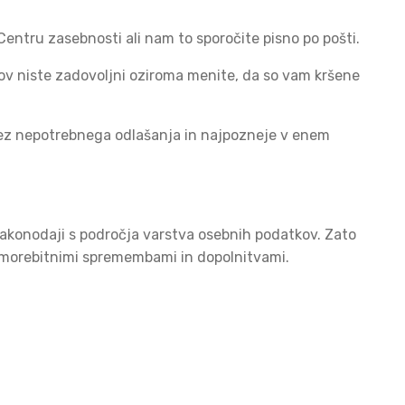
entru zasebnosti ali nam to sporočite pisno po pošti.
ov niste zadovoljni oziroma menite, da so vam kršene
brez nepotrebnega odlašanja in najpozneje v enem
zakonodaji s področja varstva osebnih podatkov. Zato
z morebitnimi spremembami in dopolnitvami.