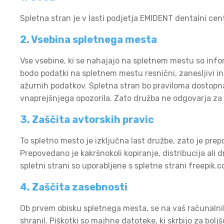
Spletna stran je v lasti podjetja EMIDENT dentalni cent
2. Vsebina spletnega mesta
Vse vsebine, ki se nahajajo na spletnem mestu so infor
bodo podatki na spletnem mestu resnični, zanesljivi i
ažurnih podatkov. Spletna stran bo praviloma dostopna 
vnaprejšnjega opozorila. Zato družba ne odgovarja za
3. Zaščita avtorskih pravic
To spletno mesto je izključna last družbe, zato je prep
Prepovedano je kakršnokoli kopiranje, distribucija al
spletni strani so uporabljene s spletne strani freepik.
4. Zaščita zasebnosti
Ob prvem obisku spletnega mesta, se na vaš računalnik l
shranil. Piškotki so majhne datoteke, ki skrbijo za b