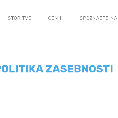
STORITVE
CENIK
SPOZNAJTE NA
Ustna higiena
l
Bela zalivka
Beljenje zob
POLITIKA ZASEBNOSTI
Zobne luske
Bonding