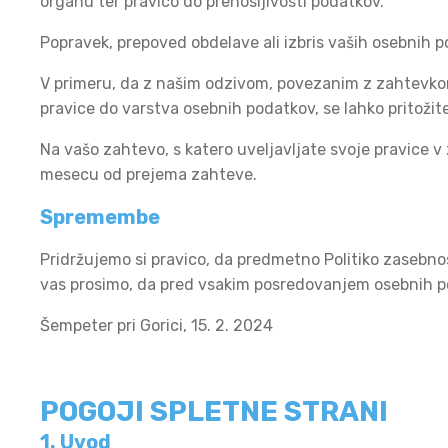
organu ter pravico do prenosljivosti podatkov.
Popravek, prepoved obdelave ali izbris vaših osebnih 
V primeru, da z našim odzivom, povezanim z zahtevkom
pravice do varstva osebnih podatkov, se lahko pritoži
Na vašo zahtevo, s katero uveljavljate svoje pravice
mesecu od prejema zahteve.
Spremembe
Pridržujemo si pravico, da predmetno Politiko zasebn
vas prosimo, da pred vsakim posredovanjem osebnih po
Šempeter pri Gorici, 15. 2. 2024
POGOJI SPLETNE STRANI
1. Uvod