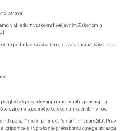
no varoval.
jemo v skladu z vsakokrat veljavnim Zakonom o
«).
sebne podatke, kakšna bo njihova uporaba, kakšne so
ici.
 pregled ali posredovanja morebitnih vprašanj na
ošte oziroma s pomočjo telekomunikacijskih virov.
 polja: “ime in priimek”, “email” in “sporočilo”. Prav
nje, pripombe ali vprašanje preko kontaktnega obrazca