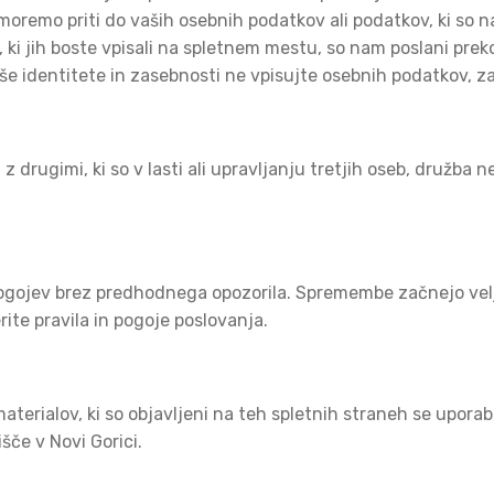
remo priti do vaših osebnih podatkov ali podatkov, ki so na 
i, ki jih boste vpisali na spletnem mestu, so nam poslani prek
 identitete in zasebnosti ne vpisujte osebnih podatkov, za k
 z drugimi, ki so v lasti ali upravljanju tretjih oseb, družb
ogojev brez predhodnega opozorila. Spremembe začnejo veljat
te pravila in pogoje poslovanja.
terialov, ki so objavljeni na teh spletnih straneh se uporab
šče v Novi Gorici.