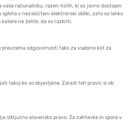
vaše računalniku, razen tistih, ki so javno dostopni
o spleta v nezaščiteni elektronski obliki, zato so lahko
atere ne želite, da so razkriti.
a ne prevzema odgovornosti tako za vsebino kot za
i takoj ko so objavljene. Zaradi teh pravic si ob
lja izključno slovensko pravo. Za zahtevke in spore v