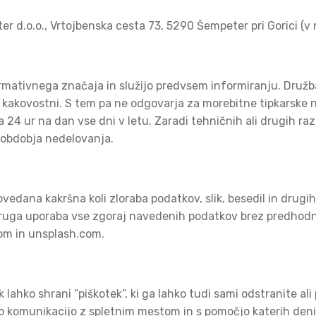
er d.o.o., Vrtojbenska cesta 73, 5290 Šempeter pri Gorici (v
mativnega značaja in služijo predvsem informiranju. Družba 
n kakovostni. S tem pa ne odgovarja za morebitne tipkarske 
24 ur na dan vse dni v letu. Zaradi tehničnih ali drugih raz
 obdobja nedelovanja.
ovedana kakršna koli zloraba podatkov, slik, besedil in drugi
i druga uporaba vse zgoraj navedenih podatkov brez predhodn
com in unsplash.com.
ahko shrani “piškotek”, ki ga lahko tudi sami odstranite ali 
oljšo komunikacijo z spletnim mestom in s pomočjo katerih de