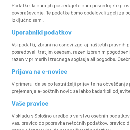
Podatke, ki nam jih posredujete nam posredujete prost
povpraševanje. Te podatke bomo obdelovali zgolj za p
izključno sami.
Uporabniki podatkov
Vsi podatki, zbrani na osnovi zgoraj naštetih pravnih p
posredovali tretjim osebam, razen izbranim pogodbenim
razen v primerih izrecnega soglasja ali pogodbe. Oseb
Prijava na e-novice
V primeru, da se po lastni želji prijavite na obveščanj
prejemanja e-poštnih novic se lahko kadarkoli odjavit
Vaše pravice
V skladu s Splošno uredbo o varstvu osebnih podatkov 
vas, pravico do popravka netočnih podatkov, pravico d