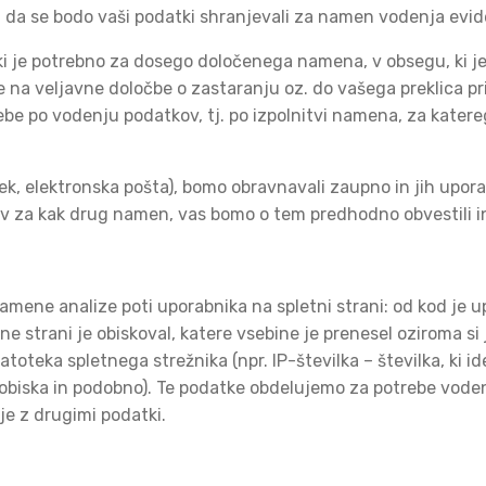
nje, da se bodo vaši podatki shranjevali za namen vodenja ev
ki je potrebno za dosego določenega namena, v obsegu, ki j
de na veljavne določbe o zastaranju oz. do vašega preklica p
be po vodenju podatkov, tj. po izpolnitvi namena, za katerega
k, elektronska pošta), bomo obravnavali zaupno in jih uporab
v za kak drug namen, vas bomo o tem predhodno obvestili in 
namene analize poti uporabnika na spletni strani: od kod je u
ne strani je obiskoval, katere vsebine je prenesel oziroma si
teka spletnega strežnika (npr. IP-številka – številka, ki i
 obiska in podobno). Te podatke obdelujemo za potrebe vodenj
je z drugimi podatki.