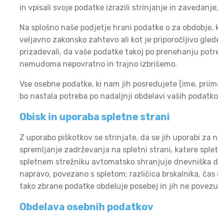
in vpisali svoje podatke izrazili strinjanje in zaveda
Na splošno naše podjetje hrani podatke o za obdobje, 
veljavno zakonsko zahtevo ali kot je priporočljivo gle
prizadevali, da vaše podatke takoj po prenehanju potre
nemudoma nepovratno in trajno izbrišemo.
Vse osebne podatke, ki nam jih posredujete (ime, priime
bo nastala potreba po nadaljnji obdelavi vaših podatko
Obisk in uporaba spletne strani
Z uporabo piškotkov se strinjate, da se jih uporabi za 
spremljanje zadrževanja na spletni strani, katere splet
spletnem strežniku avtomatsko shranjuje dnevniška dato
napravo, povezano s spletom; različica brskalnika, čas
tako zbrane podatke obdeluje posebej in jih ne povezu
Obdelava osebnih podatkov