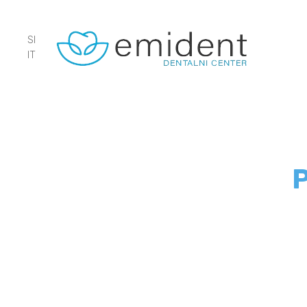
SI
IT
Implantologija
Fiksni zobje v roku 24h (all on 4, al
on 6)
Stomatološka protetika
Snemne proteze na implantatih
Oralna kirurgija
Boleč zob (endodontija)
Paradontologija