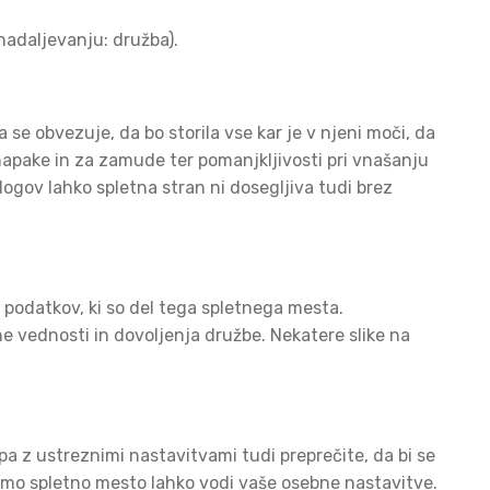
 nadaljevanju: družba).
se obvezuje, da bo storila vse kar je v njeni moči, da
napake in za zamude ter pomanjkljivosti pri vnašanju
logov lahko spletna stran ni dosegljiva tudi brez
h podatkov, ki so del tega spletnega mesta.
e vednosti in dovoljenja družbe. Nekatere slike na
pa z ustreznimi nastavitvami tudi preprečite, da bi se
nimo spletno mesto lahko vodi vaše osebne nastavitve.