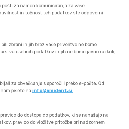
ki pošti za namen komuniciranja za vaše
ravilnost in točnost teh podatkov ste odgovorni
ili zbrani in jih brez vaše privolitve ne bomo
rstvu osebnih podatkov in jih ne bomo javno razkrili,
bljali za obveščanje s sporočili preko e-pošte. Od
a nam pišete na
info@emident.si
 pravico do dostopa do podatkov, ki se nanašajo na
atkov, pravico do vložitve pritožbe pri nadzornem