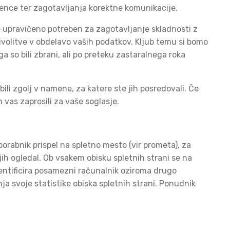
idence ter zagotavljanja korektne komunikacije.
e upravičeno potreben za zagotavljanje skladnosti z
rivolitve v obdelavo vaših podatkov. Kljub temu si bomo
 so bili zbrani, ali po preteku zastaralnega roka
ili zgolj v namene, za katere ste jih posredovali. Če
vas zaprosili za vaše soglasje.
porabnik prispel na spletno mesto (vir prometa), za
 jih ogledal. Ob vsakem obisku spletnih strani se na
dentificira posamezni računalnik oziroma drugo
a svoje statistike obiska spletnih strani. Ponudnik