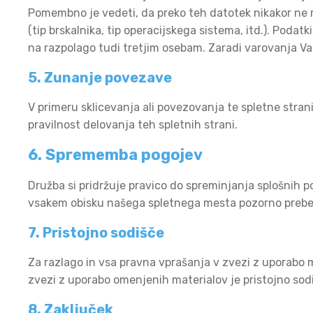
Pomembno je vedeti, da preko teh datotek nikakor ne mo
(tip brskalnika, tip operacijskega sistema, itd.). Podatk
na razpolago tudi tretjim osebam. Zaradi varovanja Vaše
5. Zunanje povezave
V primeru sklicevanja ali povezovanja te spletne strani
pravilnost delovanja teh spletnih strani.
6. Sprememba pogojev
Družba si pridržuje pravico do spreminjanja splošnih p
vsakem obisku našega spletnega mesta pozorno preberi
7. Pristojno sodišče
Za razlago in vsa pravna vprašanja v zvezi z uporabo ma
zvezi z uporabo omenjenih materialov je pristojno sodi
8. Zaključek